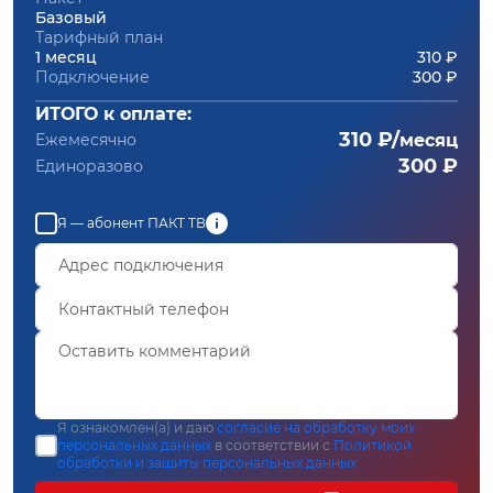
Базовый
Тарифный план
1 месяц
310 ₽
Подключение
300 ₽
ИТОГО к оплате:
310 ₽/
Ежемесячно
месяц
300 ₽
Единоразово
Я — абонент ПАКТ ТВ
Я ознакомлен(а) и даю
согласие на обработку моих
персональных данных
в соответствии с
Политикой
обработки и защиты персональных данных