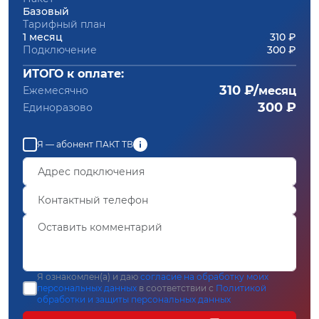
Базовый
Тарифный план
1 месяц
310 ₽
Подключение
300 ₽
ИТОГО к оплате:
310 ₽/
Ежемесячно
месяц
300 ₽
Единоразово
Я — абонент ПАКТ ТВ
Я ознакомлен(а) и даю
согласие на обработку моих
персональных данных
в соответствии с
Политикой
обработки и защиты персональных данных