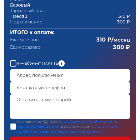
Базовый
Тарифный план
1 месяц
310 ₽
Подключение
300 ₽
ИТОГО к оплате:
310 ₽/
Ежемесячно
месяц
300 ₽
Единоразово
Я — абонент ПАКТ ТВ
Я ознакомлен(а) и даю
согласие на обработку моих
персональных данных
в соответствии с
Политикой
обработки и защиты персональных данных