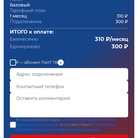
Базовый
Тарифный план
1 месяц
310 ₽
Подключение
300 ₽
ИТОГО к оплате:
310 ₽/
Ежемесячно
месяц
300 ₽
Единоразово
Я — абонент ПАКТ ТВ
Я ознакомлен(а) и даю
согласие на обработку моих
персональных данных
в соответствии с
Политикой
обработки и защиты персональных данных