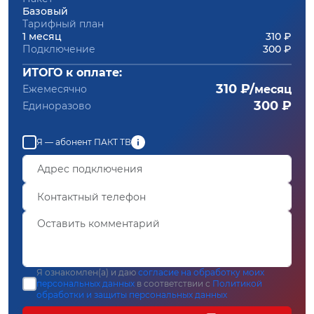
Базовый
Тарифный план
1 месяц
310 ₽
Подключение
300 ₽
ИТОГО к оплате:
310 ₽/
Ежемесячно
месяц
300 ₽
Единоразово
Я — абонент ПАКТ ТВ
Я ознакомлен(а) и даю
согласие на обработку моих
персональных данных
в соответствии с
Политикой
обработки и защиты персональных данных