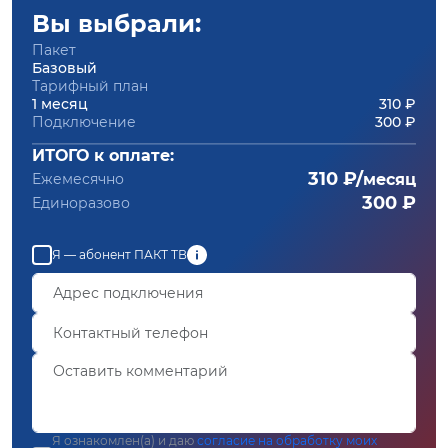
Вы выбрали:
Пакет
Базовый
Тарифный план
1 месяц
310 ₽
Подключение
300 ₽
ИТОГО к оплате:
310 ₽/
Ежемесячно
месяц
300 ₽
Единоразово
Я — абонент ПАКТ ТВ
Я ознакомлен(а) и даю
согласие на обработку моих