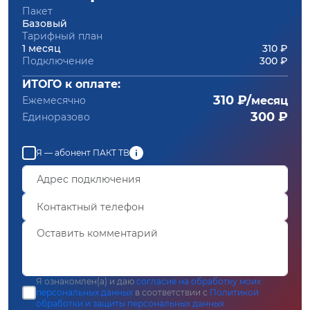
Пакет
Базовый
Тарифный план
1 месяц
310 ₽
Подключение
300 ₽
ИТОГО к оплате:
310 ₽/
Ежемесячно
месяц
300 ₽
Единоразово
Я — абонент ПАКТ ТВ
Я ознакомлен(а) и даю
согласие на обработку моих
персональных данных
в соответствии с
Политикой
обработки и защиты персональных данных