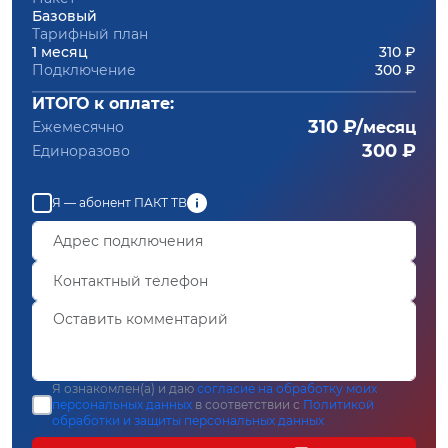
Базовый
Тарифный план
1 месяц
310 ₽
Подключение
300 ₽
ИТОГО к оплате:
310 ₽/
Ежемесячно
месяц
300 ₽
Единоразово
Я — абонент ПАКТ ТВ
Я ознакомлен(а) и даю
согласие на обработку моих
персональных данных
в соответствии с
Политикой
обработки и защиты персональных данных