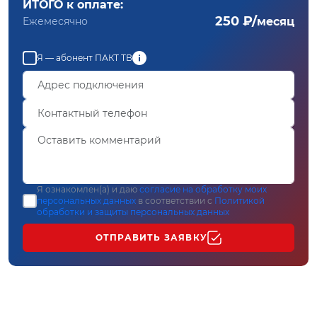
ИТОГО к оплате:
250 ₽/
Ежемесячно
месяц
Я — абонент ПАКТ ТВ
Я ознакомлен(а) и даю
согласие на обработку моих
персональных данных
в соответствии с
Политикой
обработки и защиты персональных данных
ОТПРАВИТЬ ЗАЯВКУ