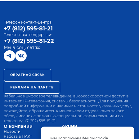
Телефон контакт-центра:
+7 (812) 595-81-21
Телефон тех. поддержки:
+7 (812) 595-81-22
Мы в соц. сетях:
ОБРАТНАЯ СВЯЗЬ
РЕКЛАМА НА ПАКТ ТВ
Кабельное цифровое телевидение, высокоскоростной доступ в
интернет, IP-телефония, системы безопасности. Для получения
подробной информации о наличии и стоимости указанных услуг,
пожалуйста, обращайтесь к менеджерам отдела клиентского
обслуживания с помощью специальной формы связи или по
телефону:
+7 (812) 595-81-21
О компании
Акции
Новости
Все тарифы
Работа в ПАКТ
Оплата
Мы используем файлы cookie.