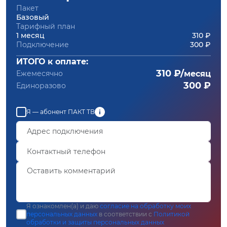
Пакет
Базовый
Тарифный план
1 месяц
310 ₽
Подключение
300 ₽
ИТОГО к оплате:
310 ₽/
Ежемесячно
месяц
300 ₽
Единоразово
Я — абонент ПАКТ ТВ
Я ознакомлен(а) и даю
согласие на обработку моих
персональных данных
в соответствии с
Политикой
обработки и защиты персональных данных