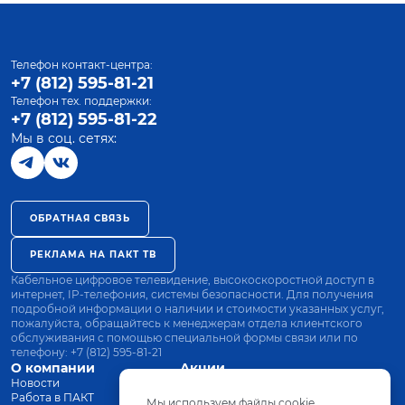
Телефон контакт-центра:
+7 (812) 595-81-21
Телефон тех. поддержки:
+7 (812) 595-81-22
Мы в соц. сетях:
ОБРАТНАЯ СВЯЗЬ
РЕКЛАМА НА ПАКТ ТВ
Кабельное цифровое телевидение, высокоскоростной доступ в
интернет, IP-телефония, системы безопасности. Для получения
подробной информации о наличии и стоимости указанных услуг,
пожалуйста, обращайтесь к менеджерам отдела клиентского
обслуживания с помощью специальной формы связи или по
телефону:
+7 (812) 595-81-21
О компании
Акции
Новости
Все тарифы
Работа в ПАКТ
Оплата
Мы используем файлы cookie.