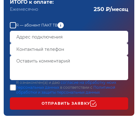
ИТОГО к оплате:
250 ₽/
Ежемесячно
месяц
Я — абонент ПАКТ ТВ
Я ознакомлен(а) и даю
согласие на обработку моих
персональных данных
в соответствии с
Политикой
обработки и защиты персональных данных
ОТПРАВИТЬ ЗАЯВКУ