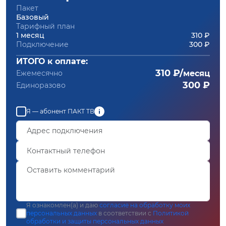
Пакет
Базовый
Тарифный план
1 месяц
310 ₽
Подключение
300 ₽
ИТОГО к оплате:
310 ₽/
Ежемесячно
месяц
300 ₽
Единоразово
Я — абонент ПАКТ ТВ
Я ознакомлен(а) и даю
согласие на обработку моих
персональных данных
в соответствии с
Политикой
обработки и защиты персональных данных